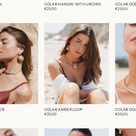
N
COLAR HANGIN' WITH URCHIN
COLAR OC
€25,00
€25,00
ER
COLAR AMBER LOOP
COLAR GO
€35,00
€35,00