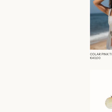
COLAR PINK T
€40,00