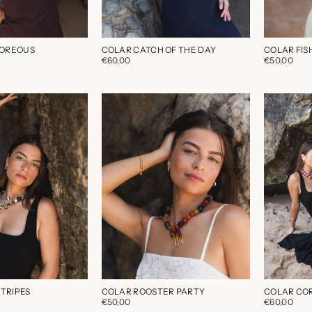
OREOUS
COLAR CATCH OF THE DAY
COLAR FIS
€60,00
€50,00
TRIPES
COLAR ROOSTER PARTY
COLAR CO
€50,00
€60,00